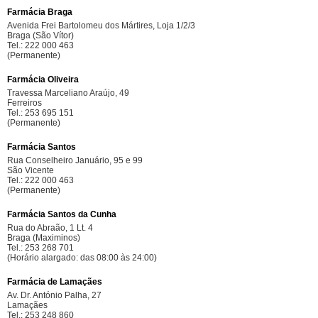
Farmácia Braga
Avenida Frei Bartolomeu dos Mártires, Loja 1/2/3
Braga (São Vítor)
Tel.: 222 000 463
(Permanente)
Farmácia Oliveira
Travessa Marceliano Araújo, 49
Ferreiros
Tel.: 253 695 151
(Permanente)
Farmácia Santos
Rua Conselheiro Januário, 95 e 99
São Vicente
Tel.: 222 000 463
(Permanente)
Farmácia Santos da Cunha
Rua do Abraão, 1 Lt. 4
Braga (Maximinos)
Tel.: 253 268 701
(Horário alargado: das 08:00 às 24:00)
Farmácia de Lamaçães
Av. Dr. António Palha, 27
Lamaçães
Tel.: 253 248 860